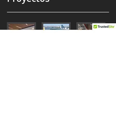
Contacto
818 212 5928
contacto@poligonal.mx
poligonal.mx